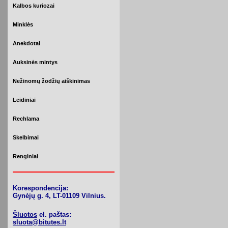
Kalbos kuriozai
Minklės
Anekdotai
Auksinės mintys
Nežinomų žodžių aiškinimas
Leidiniai
Rechlama
Skelbimai
Renginiai
Korespondencija:
Gynėjų g. 4, LT-01109 Vilnius.
Šluotos
el. paštas:
sluota@bitutes.lt