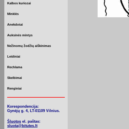
Kalbos kuriozai
Minklės
Anekdotai
Auksinės mintys
Nežinomų žodžių aiškinimas
Leidiniai
Rechlama
Skelbimai
Renginiai
Korespondencija:
Gynėjų g. 4, LT-01109 Vilnius.
Šluotos
el. paštas:
sluota@bitutes.lt