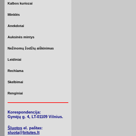
Kalbos kuriozai
Minklės
Anekdotai
Auksinės mintys
Nežinomų žodžių aiškinimas
Leidiniai
Rechlama
Skelbimai
Renginiai
Korespondencija:
Gynėjų g. 4, LT-01109 Vilnius.
Šluotos
el. paštas:
sluota@bitutes.lt