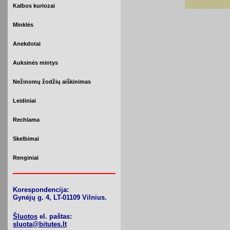
Kalbos kuriozai
Minklės
Anekdotai
Auksinės mintys
Nežinomų žodžių aiškinimas
Leidiniai
Rechlama
Skelbimai
Renginiai
Korespondencija:
Gynėjų g. 4, LT-01109 Vilnius.
Šluotos
el. paštas:
sluota@bitutes.lt