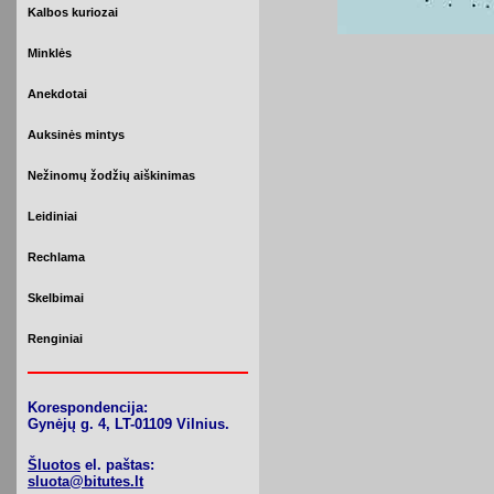
Kalbos kuriozai
Minklės
Anekdotai
Auksinės mintys
Nežinomų žodžių aiškinimas
Leidiniai
Rechlama
Skelbimai
Renginiai
Korespondencija:
Gynėjų g. 4, LT-01109 Vilnius.
Šluotos
el. paštas:
sluota@bitutes.lt