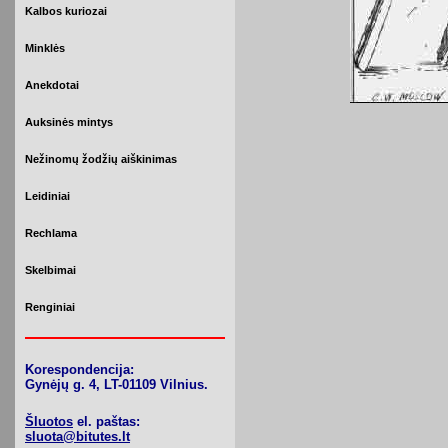
Kalbos kuriozai
Minklės
Anekdotai
Auksinės mintys
Nežinomų žodžių aiškinimas
Leidiniai
Rechlama
Skelbimai
Renginiai
Korespondencija:
Gynėjų g. 4, LT-01109 Vilnius.
Šluotos
el. paštas:
sluota@bitutes.lt