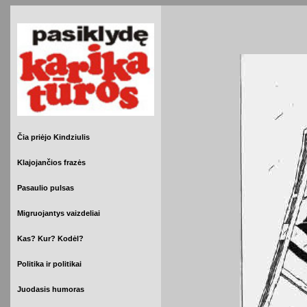
Čia priėjo Kindziulis
Klajojančios frazės
Pasaulio pulsas
Migruojantys vaizdeliai
Kas? Kur? Kodėl?
Politika ir politikai
Juodasis humoras