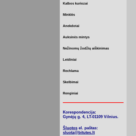
Kalbos kuriozai
Minklės
Anekdotai
Auksinės mintys
Nežinomų žodžių aiškinimas
Leidiniai
Rechlama
Skelbimai
Renginiai
Korespondencija:
Gynėjų g. 4, LT-01109 Vilnius.
Šluotos
el. paštas:
sluota@bitutes.lt