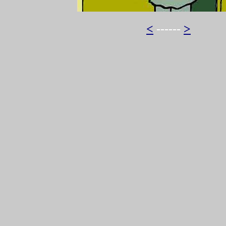
<
------
>