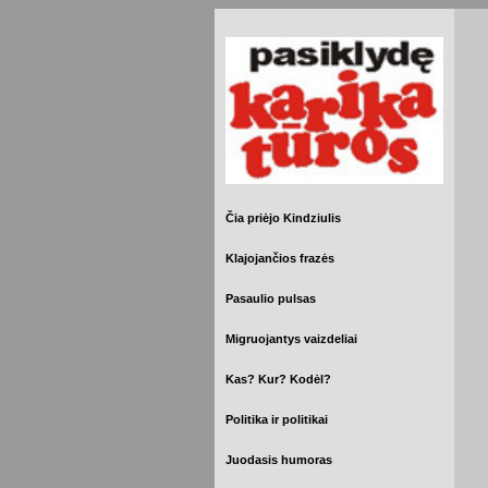
Čia priėjo Kindziulis
Klajojančios frazės
Pasaulio pulsas
Migruojantys vaizdeliai
Kas? Kur? Kodėl?
Politika ir politikai
Juodasis humoras