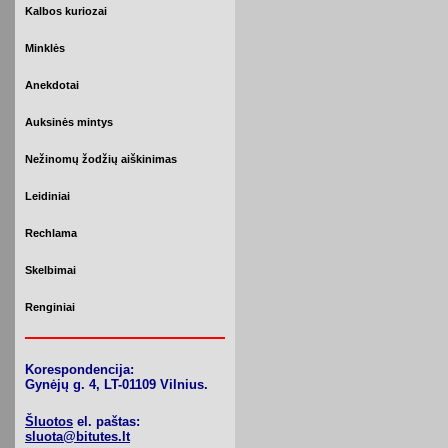
Kalbos kuriozai
Minklės
Anekdotai
Auksinės mintys
Nežinomų žodžių aiškinimas
Leidiniai
Rechlama
Skelbimai
Renginiai
Korespondencija:
Gynėjų g. 4, LT-01109 Vilnius.
Šluotos
el. paštas:
sluota@bitutes.lt