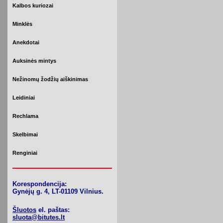
Kalbos kuriozai
Minklės
Anekdotai
Auksinės mintys
Nežinomų žodžių aiškinimas
Leidiniai
Rechlama
Skelbimai
Renginiai
Korespondencija:
Gynėjų g. 4, LT-01109 Vilnius.
Šluotos
el. paštas:
sluota@bitutes.lt