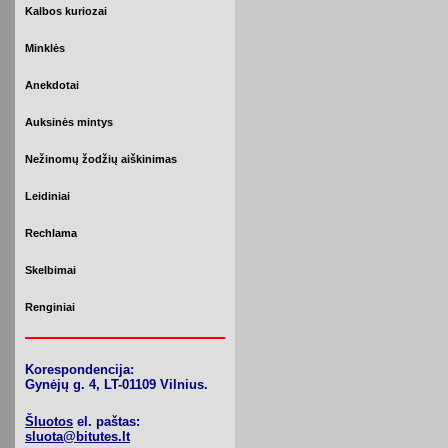
Kalbos kuriozai
Minklės
Anekdotai
Auksinės mintys
Nežinomų žodžių aiškinimas
Leidiniai
Rechlama
Skelbimai
Renginiai
Korespondencija:
Gynėjų g. 4, LT-01109 Vilnius.
Šluotos
el. paštas:
sluota@bitutes.lt