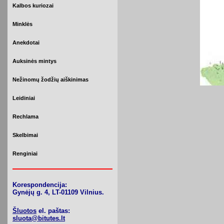
Kalbos kuriozai
Minklės
Anekdotai
Auksinės mintys
Nežinomų žodžių aiškinimas
Leidiniai
Rechlama
Skelbimai
Renginiai
Korespondencija:
Gynėjų g. 4, LT-01109 Vilnius.
Šluotos
el. paštas:
sluota@bitutes.lt