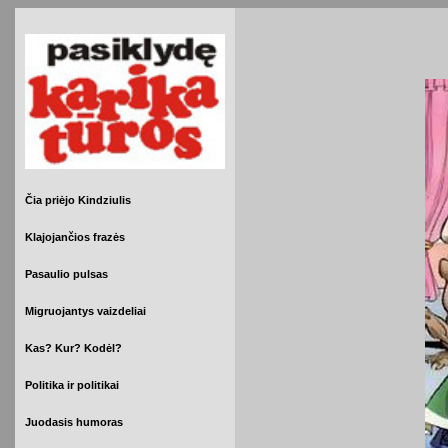
Čia priėjo Kindziulis
Klajojančios frazės
Pasaulio pulsas
Migruojantys vaizdeliai
Kas? Kur? Kodėl?
Politika ir politikai
Juodasis humoras