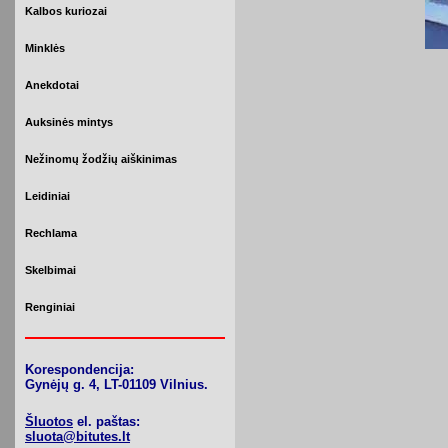
Kalbos kuriozai
Minklės
Anekdotai
Auksinės mintys
Nežinomų žodžių aiškinimas
Leidiniai
Rechlama
Skelbimai
Renginiai
Korespondencija:
Gynėjų g. 4, LT-01109 Vilnius.
Šluotos
el. paštas:
sluota@bitutes.lt