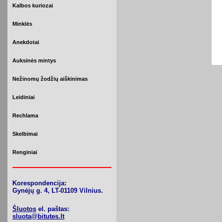
Kalbos kuriozai
Minklės
Anekdotai
Auksinės mintys
Nežinomų žodžių aiškinimas
Leidiniai
Rechlama
Skelbimai
Renginiai
Korespondencija:
Gynėjų g. 4, LT-01109 Vilnius.
Šluotos
el. paštas:
sluota@bitutes.lt