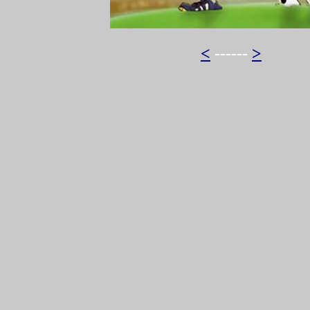
<
------
>