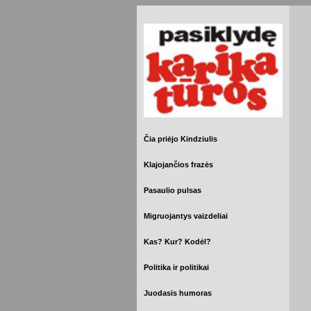
Čia priėjo Kindziulis
Klajojančios frazės
Pasaulio pulsas
Migruojantys vaizdeliai
Kas? Kur? Kodėl?
Politika ir politikai
Juodasis humoras