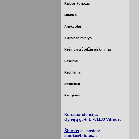
Kalbos kuriozai
Minklės
Anekdotai
Auksinės mintys
Nežinomų žodžių aiškinimas
Leidiniai
Rechlama
Skelbimai
Renginiai
Korespondencija:
Gynėjų g. 4, LT-01109 Vilnius.
Šluotos
el. paštas:
sluota@bitutes.lt