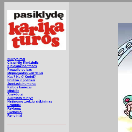
Nukrypimai
Čia priėjo Kindziulis
Klajojančios frazės
Pasaulio pulsas
Migruojantys vaizdeliai
Kas? Kur? Kodėl?
Politika ir politikai
Juodasis humoras
Kalbos kuriozai
Minklės
Anekdotai
Auksinės mintys
Nežinomų žodžių aiškinimas
Leidiniai
Reklama
Skelbimai
Renginiai