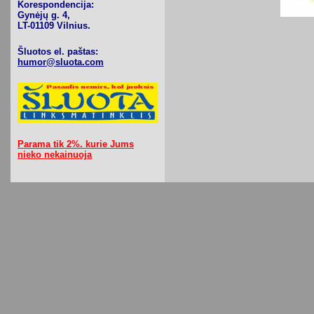
Korespondencija:
Gynėjų g. 4,
LT-01109 Vilnius.
Šluotos el. paštas:
humor@sluota.com
Parama tik 2%. kurie Jums
nieko nekainuoja