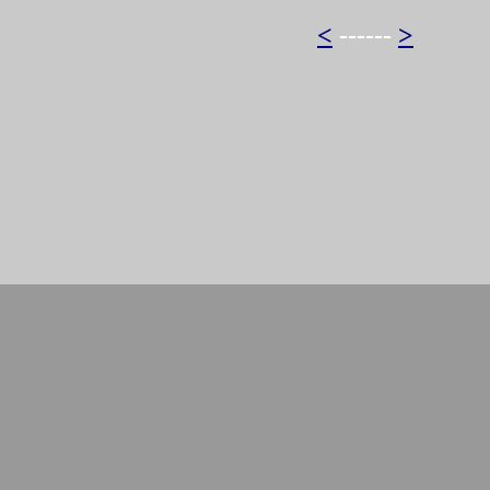
<
------
>