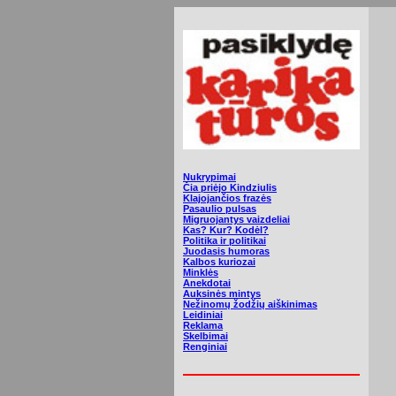
Nukrypimai
Čia priėjo Kindziulis
Klajojančios frazės
Pasaulio pulsas
Migruojantys vaizdeliai
Kas? Kur? Kodėl?
Politika ir politikai
Juodasis humoras
Kalbos kuriozai
Minklės
Anekdotai
Auksinės mintys
Nežinomų žodžių aiškinimas
Leidiniai
Reklama
Skelbimai
Renginiai