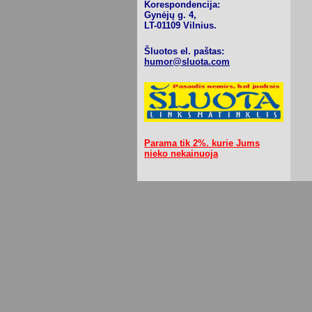
Korespondencija:
Gynėjų g. 4,
LT-01109 Vilnius.
Šluotos el. paštas:
humor@sluota.com
Parama tik 2%. kurie Jums
nieko nekainuoja