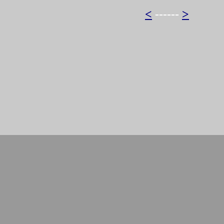
<
------
>