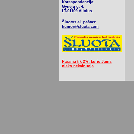
Korespondencija:
Gynėjų g. 4,
LT-01109 Vilnius.
Šluotos el. paštas:
humor@sluota.com
Parama tik 2%. kurie Jums
nieko nekainuoja