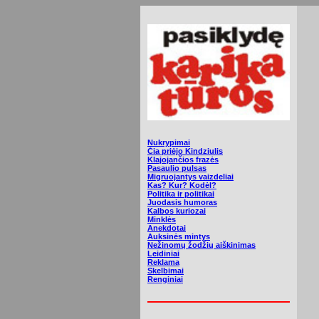
Nukrypimai
Čia priėjo Kindziulis
Klajojančios frazės
Pasaulio pulsas
Migruojantys vaizdeliai
Kas? Kur? Kodėl?
Politika ir politikai
Juodasis humoras
Kalbos kuriozai
Minklės
Anekdotai
Auksinės mintys
Nežinomų žodžių aiškinimas
Leidiniai
Reklama
Skelbimai
Renginiai