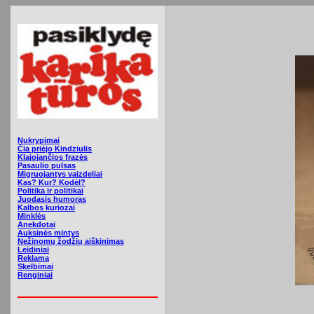
Nukrypimai
Čia priėjo Kindziulis
Klajojančios frazės
Pasaulio pulsas
Migruojantys vaizdeliai
Kas? Kur? Kodėl?
Politika ir politikai
Juodasis humoras
Kalbos kuriozai
Minklės
Anekdotai
Auksinės mintys
Nežinomų žodžių aiškinimas
Leidiniai
Reklama
Skelbimai
Renginiai