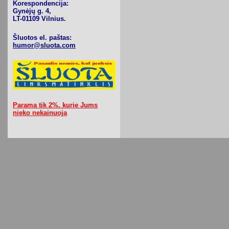
Korespondencija:
Gynėjų g. 4,
LT-01109 Vilnius.
Šluotos el. paštas:
humor@sluota.com
Parama tik 2%. kurie Jums
nieko nekainuoja