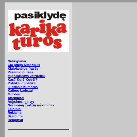
Nukrypimai
Čia priėjo Kindziulis
Klajojančios frazės
Pasaulio pulsas
Migruojantys vaizdeliai
Kas? Kur? Kodėl?
Politika ir politikai
Juodasis humoras
Kalbos kuriozai
Minklės
Anekdotai
Auksinės mintys
Nežinomų žodžių aiškinimas
Leidiniai
Reklama
Skelbimai
Renginiai