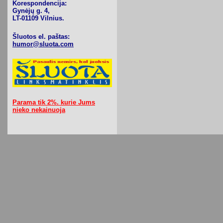
Korespondencija:
Gynėjų g. 4,
LT-01109 Vilnius.
Šluotos el. paštas:
humor@sluota.com
Parama tik 2%. kurie Jums
nieko nekainuoja