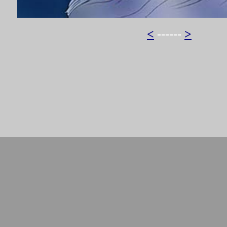
<
------
>