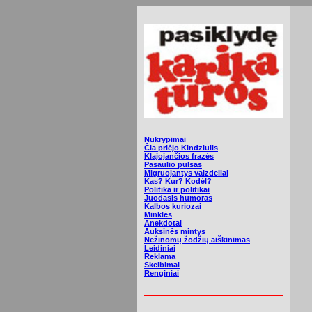
Nukrypimai
Čia priėjo Kindziulis
Klajojančios frazės
Pasaulio pulsas
Migruojantys vaizdeliai
Kas? Kur? Kodėl?
Politika ir politikai
Juodasis humoras
Kalbos kuriozai
Minklės
Anekdotai
Auksinės mintys
Nežinomų žodžių aiškinimas
Leidiniai
Reklama
Skelbimai
Renginiai