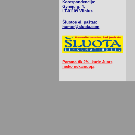
Korespondencija:
Gynėjų g. 4,
LT-01109 Vilnius.
Šluotos el. paštas:
humor@sluota.com
Parama tik 2%. kurie Jums
nieko nekainuoja