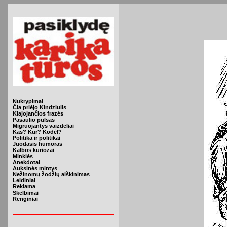
Nukrypimai
Čia priėjo Kindziulis
Klajojančios frazės
Pasaulio pulsas
Migruojantys vaizdeliai
Kas? Kur? Kodėl?
Politika ir politikai
Juodasis humoras
Kalbos kuriozai
Minklės
Anekdotai
Auksinės mintys
Nežinomų žodžių aiškinimas
Leidiniai
Reklama
Skelbimai
Renginiai