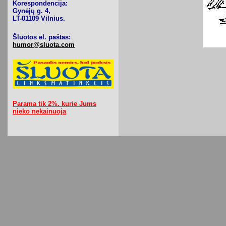
Korespondencija:
Gynėjų g. 4,
LT-01109 Vilnius.
Šluotos el. paštas:
humor@sluota.com
Parama tik 2%. kurie Jums
nieko nekainuoja