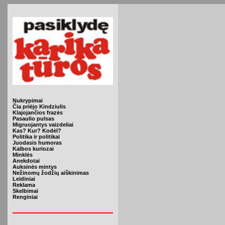
Nukrypimai
Čia priėjo Kindziulis
Klajojančios frazės
Pasaulio pulsas
Migruojantys vaizdeliai
Kas? Kur? Kodėl?
Politika ir politikai
Juodasis humoras
Kalbos kuriozai
Minklės
Anekdotai
Auksinės mintys
Nežinomų žodžių aiškinimas
Leidiniai
Reklama
Skelbimai
Renginiai