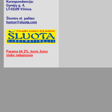
Korespondencija:
Gynėjų g. 4,
LT-01109 Vilnius.
Šluotos el. paštas:
humor@sluota.com
Parama tik 2%. kurie Jums
nieko nekainuoja