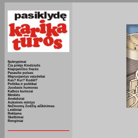
Nukrypimai
Čia priėjo Kindziulis
Klajojančios frazės
Pasaulio pulsas
Migruojantys vaizdeliai
Kas? Kur? Kodėl?
Politika ir politikai
Juodasis humoras
Kalbos kuriozai
Minklės
Anekdotai
Auksinės mintys
Nežinomų žodžių aiškinimas
Leidiniai
Reklama
Skelbimai
Renginiai