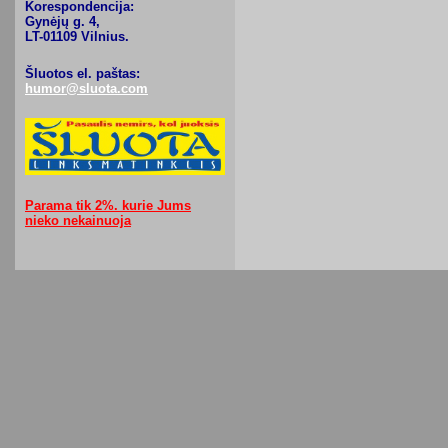
Korespondencija:
Gynėjų g. 4,
LT-01109 Vilnius.
Šluotos el. paštas:
humor@sluota.com
Parama tik 2%. kurie Jums
nieko nekainuoja