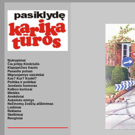
Nukrypimai
Čia priėjo Kindziulis
Klajojančios frazės
Pasaulio pulsas
Migruojantys vaizdeliai
Kas? Kur? Kodėl?
Politika ir politikai
Juodasis humoras
Kalbos kuriozai
Minklės
Anekdotai
Auksinės mintys
Nežinomų žodžių aiškinimas
Leidiniai
Reklama
Skelbimai
Renginiai