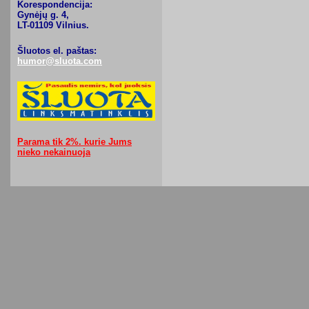
Korespondencija:
Gynėjų g. 4,
LT-01109 Vilnius.
Šluotos el. paštas:
humor@sluota.com
Parama tik 2%. kurie Jums
nieko nekainuoja