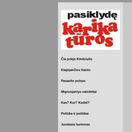
Čia priėjo Kindziulis
Klajojančios frazės
Pasaulio pulsas
Migruojantys vaizdeliai
Kas? Kur? Kodėl?
Politika ir politikai
Juodasis humoras