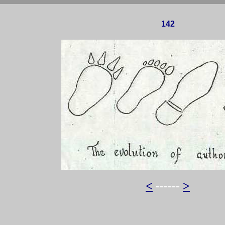
142
<
------
>