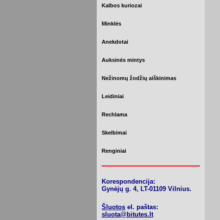
Kalbos kuriozai
Minklės
Anekdotai
Auksinės mintys
Nežinomų žodžių aiškinimas
Leidiniai
Rechlama
Skelbimai
Renginiai
Korespondencija:
Gynėjų g. 4, LT-01109 Vilnius.
Šluotos
el. paštas:
sluota@bitutes.lt