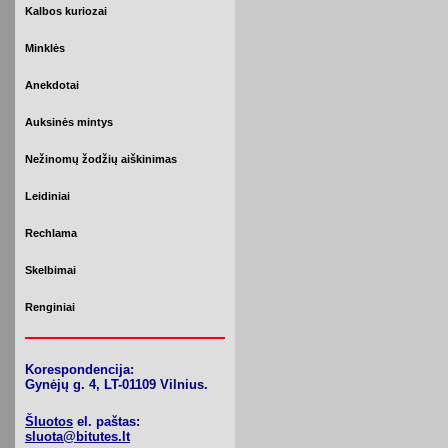
Kalbos kuriozai
Minklės
Anekdotai
Auksinės mintys
Nežinomų žodžių aiškinimas
Leidiniai
Rechlama
Skelbimai
Renginiai
Korespondencija:
Gynėjų g. 4, LT-01109 Vilnius.
Šluotos
el. paštas:
sluota@bitutes.lt