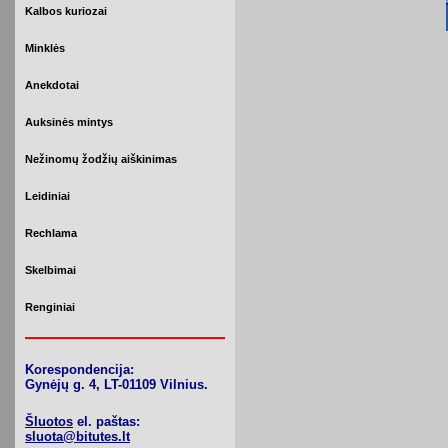
Kalbos kuriozai
Minklės
Anekdotai
Auksinės mintys
Nežinomų žodžių aiškinimas
Leidiniai
Rechlama
Skelbimai
Renginiai
Korespondencija:
Gynėjų g. 4, LT-01109 Vilnius.
Šluotos
el. paštas:
sluota@bitutes.lt