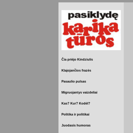
Čia priėjo Kindziulis
Klajojančios frazės
Pasaulio pulsas
Migruojantys vaizdeliai
Kas? Kur? Kodėl?
Politika ir politikai
Juodasis humoras