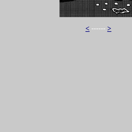
<
------
>