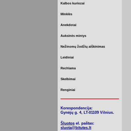
Kalbos kuriozai
Minklės
Anekdotai
Auksinės mintys
Nežinomų žodžių aiškinimas
Leidiniai
Rechlama
Skelbimai
Renginiai
Korespondencija:
Gynėjų g. 4, LT-01109 Vilnius.
Šluotos
el. paštas:
sluota@bitutes.lt