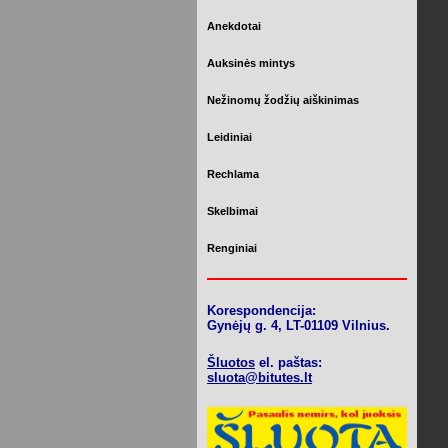
Anekdotai
Auksinės mintys
Nežinomų žodžių aiškinimas
Leidiniai
Rechlama
Skelbimai
Renginiai
Korespondencija:
Gynėjų g. 4, LT-01109 Vilnius.
Šluotos
el. paštas:
sluota@bitutes.lt