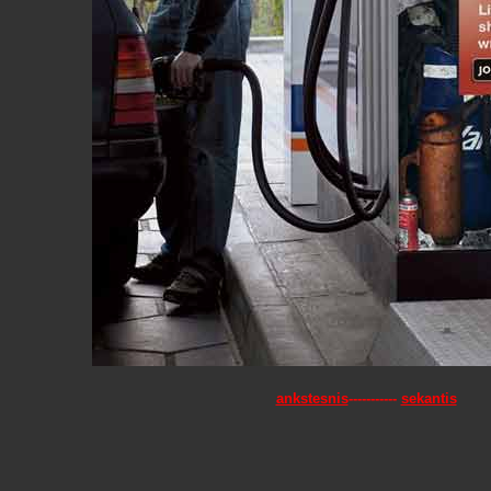
ankstesnis
-----------
sekantis