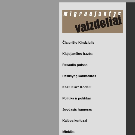
Čia priėjo Kindziulis
Klajojančios frazės
Pasaulio pulsas
Pasiklydę karikatūros
Kas? Kur? Kodėl?
Politika ir politikai
Juodasis humoras
Kalbos kuriozai
Minklės