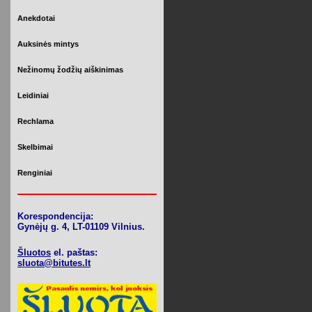
Anekdotai
Auksinės mintys
Nežinomų žodžių aiškinimas
Leidiniai
Rechlama
Skelbimai
Renginiai
Korespondencija:
Gynėjų g. 4, LT-01109 Vilnius.
Šluotos
el. paštas:
sluota@bitutes.lt