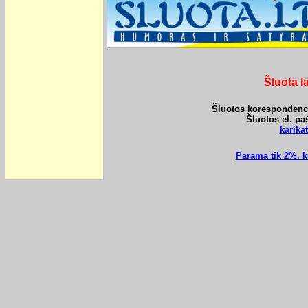
Šluota l
Šluotos korespondencij
Šluotos el. pa
karik
Parama tik 2%. k