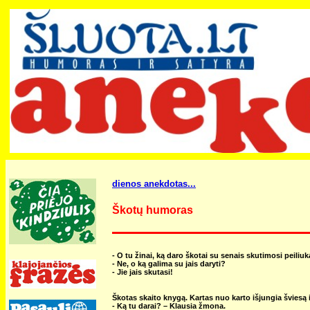
dienos anekdotas...
Škotų humoras
- O tu žinai, ką daro škotai su senais skutimosi peiliuk
- Ne, o ką galima su jais daryti?
- Jie jais skutasi!
Škotas skaito knygą. Kartas nuo karto išjungia šviesą ir
- Ką tu darai? – Klausia žmona.