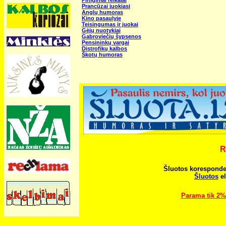
Prancūzai juokiasi
Anglų humoras
Kino pasaulyje
Teisingumas ir juokai
Gėjų nuotykiai
Gabroviečių šypsenos
Pensininkų vargai
Distrofikų kalbos
Škotų humoras
R
Šluotos koresponden
Šluotos
el
Parama tik 2%