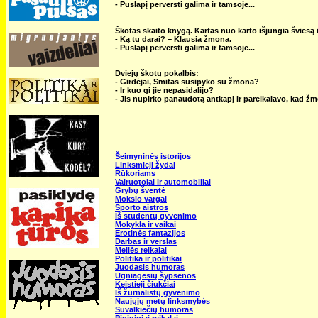
- Puslapį perversti galima ir tamsoje...
Škotas skaito knygą. Kartas nuo karto išjungia šviesą ir
- Ką tu darai? – Klausia žmona.
- Puslapį perversti galima ir tamsoje...
Dviejų škotų pokalbis:
- Girdėjai, Smitas susipyko su žmona?
- Ir kuo gi jie nepasidalijo?
- Jis nupirko panaudotą antkapį ir pareikalavo, kad žm
Šeimyninės istorijos
Linksmieji žydai
Rūkoriams
Vairuotojai ir automobiliai
Grybų šventė
Mokslo vargai
Sporto aistros
Iš studentų gyvenimo
Mokykla ir vaikai
Erotinės fantazijos
Darbas ir verslas
Meilės reikalai
Politika ir politikai
Juodasis humoras
Ugniagesių šypsenos
Keistieji čiukčiai
Iš žurnalistų gyvenimo
Naujųjų metų linksmybės
Suvalkiečių humoras
Piniginiai reikalai